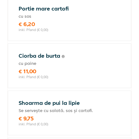
Portie mare cartofi
cu sos
€ 6,20
inkl. Pfand (€ 0,00)
Ciorba de burta
cu paine
€ 11,00
inkl. Pfand (€ 0,00)
Shoarma de pui la lipie
Se servește cu salată, sos și cartofi.
€ 9,75
inkl. Pfand (€ 0,00)