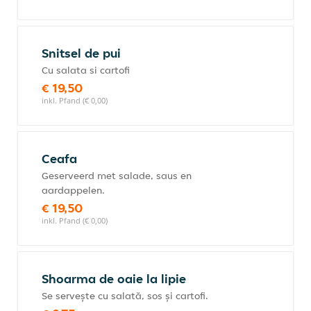
Snitsel de pui
Cu salata si cartofi
€ 19,50
inkl. Pfand (€ 0,00)
Ceafa
Geserveerd met salade, saus en
aardappelen.
€ 19,50
inkl. Pfand (€ 0,00)
Shoarma de oaie la lipie
Se servește cu salată, sos și cartofi.