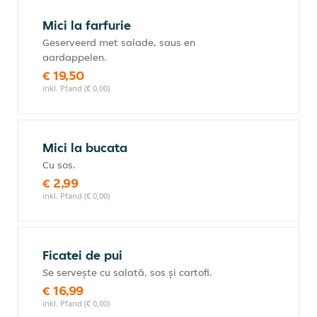
Mici la farfurie
Geserveerd met salade, saus en
aardappelen.
€ 19,50
inkl. Pfand (€ 0,00)
Mici la bucata
Cu sos.
€ 2,99
inkl. Pfand (€ 0,00)
Ficatei de pui
Se servește cu salată, sos și cartofi.
€ 16,99
inkl. Pfand (€ 0,00)