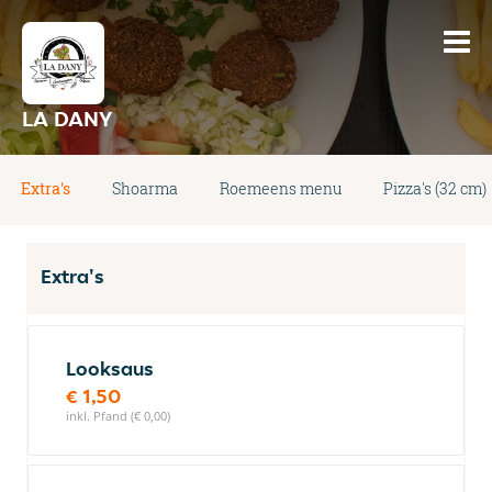
LA DANY
Extra's
Shoarma
Roemeens menu
Pizza's (32 cm)
Extra's
Looksaus
€ 1,50
inkl. Pfand (€ 0,00)