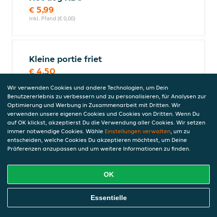
€ 5,99
inkl. Pfand (€ 0,00)
Kleine portie friet
€ 4,50
inkl. Pfand (€ 0,00)
Wir verwenden Cookies und andere Technologien, um Dein
Benutzererlebnis zu verbessern und zu personalisieren, für Analysen zur
Optimierung und Werbung in Zusammenarbeit mit Dritten. Wir
verwenden unsere eigenen Cookies und Cookies von Dritten. Wenn Du
Cheeseburger
auf OK klickst, akzeptierst Du die Verwendung aller Cookies. Wir setzen
€ 8,99
immer notwendige Cookies. Wähle
Einstellungen verwalten
, um zu
entscheiden, welche Cookies Du akzeptieren möchtest, um Deine
inkl. Pfand (€ 0,00)
Präferenzen anzupassen und um weitere Informationen zu finden.
OK
Visburger
€ 5,00
Online Essen Bestellen
Essentielle
inkl. Pfand (€ 0,00)